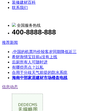
装修建材百科
联系我们
全国服务热线
400-8888-888
推荐新闻
-中国的机票均价较客岁同期降低近三
希财舆情宝目前a没有上线
后厨所有人可随时进
有哪些亮点？以私
合用于分歧天气前提的防水系统
海南中部家居建材市场楼盘电线
信息动态