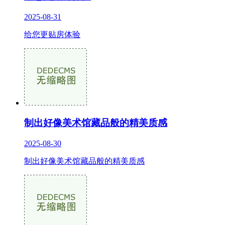
2025-08-31
给您更贴房体验
制出好像美术馆藏品般的精美质感
2025-08-30
制出好像美术馆藏品般的精美质感