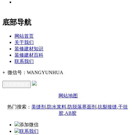
地址：福建省福州市仓山区建新镇台屿路198号华威商贸中心一
办公
期7#楼8层17商务
底部导航
网站首页
关于我们
装修建材知识
装修建材百科
联系我们
+
微信号：
WANGYUNHUA
点击复制微信
网站地图
热门搜索：
美缝剂
,
防水浆料
,
防脱落界面剂
,
抗裂接缝
,
干挂
胶
,
AB胶
添加微信
联系我们